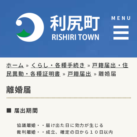
Skip
to
MENU
content
☰
ホーム
»
くらし・各種手続き
»
戸籍届出・住
民異動・各種証明書
»
戸籍届出
» 離婚届
離婚届
■ 届出期間
協議離婚・・届け出た日に効力が生じる
裁判離婚・・成立、確定の日から１０日以内