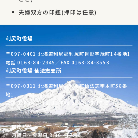
夫婦双方の印鑑(押印は任意)
利尻町役場
〒097-0401 北海道利尻郡利尻町沓形字緑町14番地1
電話
0163-84-2345
／FAX 0163-84-3553
利尻町役場 仙法志支所
〒097-0311 北海道利尻郡利尻町仙法志字本町58番
地1
電話
0163-85-1011
／FAX 0163-85-1745
開庁時間
月曜日～金曜日 8:30～17:15