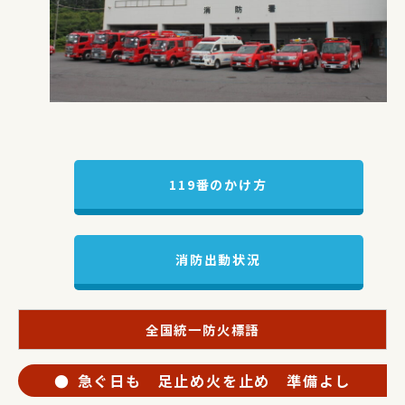
119番のかけ方
消防出動状況
全国統一防火標語
急ぐ日も 足止め火を止め 準備よし