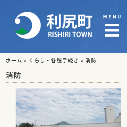
Skip
to
MENU
content
☰
ホーム
»
くらし・各種手続き
» 消防
消防