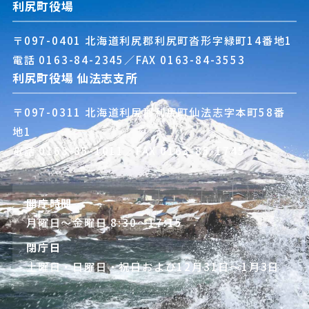
利尻町役場
〒097-0401 北海道利尻郡利尻町沓形字緑町14番地1
電話
0163-84-2345
／FAX 0163-84-3553
利尻町役場 仙法志支所
〒097-0311 北海道利尻郡利尻町仙法志字本町58番
地1
電話
0163-85-1011
／FAX 0163-85-1745
開庁時間
月曜日～金曜日 8:30～17:15
閉庁日
土曜日・日曜日・祝日および12月31日～1月3日