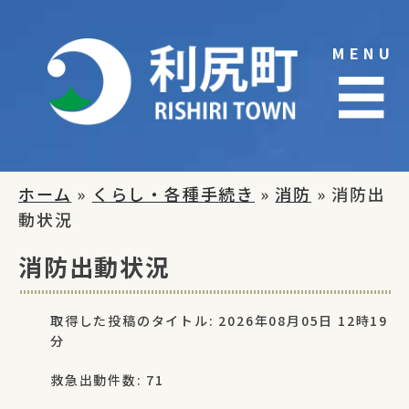
Skip
to
MENU
content
☰
ホーム
»
くらし・各種手続き
»
消防
» 消防出
動状況
消防出動状況
取得した投稿のタイトル: 2026年08月05日 12時19
分
救急出動件数: 71