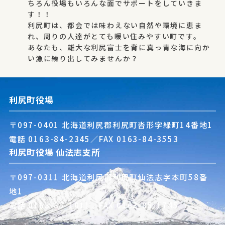
ちろん役場もいろんな面でサポートをしていきま
す！！
利尻町は、都会では味わえない自然や環境に恵ま
れ、周りの人達がとても暖い住みやすい町です。
あなたも、雄大な利尻富士を背に真っ青な海に向か
い漁に繰り出してみませんか？
利尻町役場
〒097-0401 北海道利尻郡利尻町沓形字緑町14番地1
電話
0163-84-2345
／FAX 0163-84-3553
利尻町役場 仙法志支所
〒097-0311 北海道利尻郡利尻町仙法志字本町58番
地1
電話
0163-85-1011
／FAX 0163-85-1745