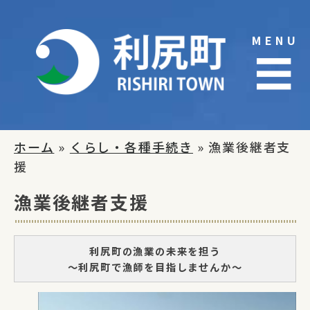
Skip
to
MENU
content
☰
ホーム
»
くらし・各種手続き
» 漁業後継者支
援
漁業後継者支援
利尻町の漁業の未来を担う
～利尻町で漁師を目指しませんか～