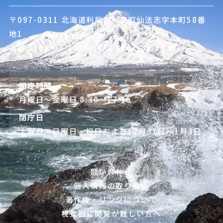
〒097-0311 北海道利尻郡利尻町仙法志字本町58番
地1
電話
0163-85-1011
／FAX 0163-85-1745
開庁時間
月曜日～金曜日 8:30～17:15
閉庁日
土曜日・日曜日・祝日および12月31日～1月3日
問い合わせ
個人情報の取り扱い
著作権・リンクについて
視覚的に閲覧が難しい方へ