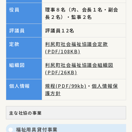
役員
理事８名（内、会長１名・副会
長２名）・監事２名
評議員
評議員１2名
定款
利尻町社会福祉協議会定款
(PDF/108KB)
組織図
利尻町社会福祉協議会組織図
(PDF/26KB)
個人情報
規程(PDF/99kb)
・
個人情報保
護方針
主な社協の事業
福祉用具貸付事業