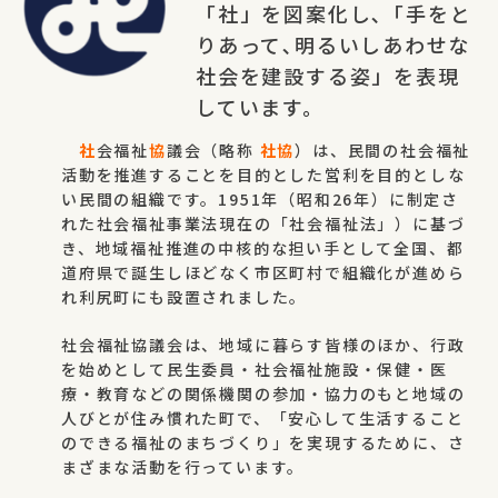
「社」を図案化し､「手をと
りあって､明るいしあわせな
社会を建設する姿」を表現
しています。
社
会福祉
協
議会（略称
社協
）は、民間の社会福祉
活動を推進することを目的とした営利を目的としな
い民間の組織です。1951年（昭和26年）に制定さ
れた社会福祉事業法現在の「社会福祉法」）に基づ
き、地域福祉推進の中核的な担い手として全国、都
道府県で誕生しほどなく市区町村で組織化が進めら
れ利尻町にも設置されました。
社会福祉協議会は、地域に暮らす皆様のほか、行政
を始めとして民生委員・社会福祉施設・保健・医
療・教育などの関係機関の参加・協力のもと地域の
人びとが住み慣れた町で、「安心して生活すること
のできる福祉のまちづくり」を実現するために、さ
まざまな活動を行っています。