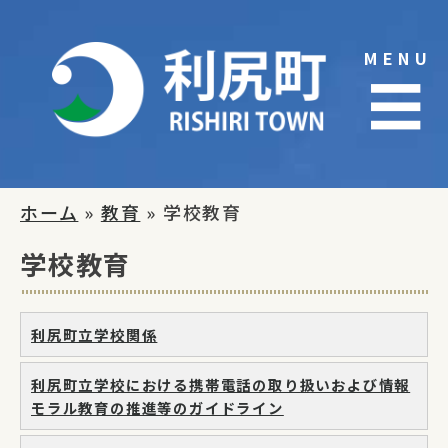
Skip
to
MENU
content
☰
ホーム
»
教育
» 学校教育
学校教育
利尻町立学校関係
利尻町立学校における携帯電話の取り扱いおよび情報
モラル教育の推進等のガイドライン