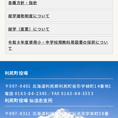
各種方針・指針
就学援助制度について
就学（変更）について
令和８年度使用小・中学校用教科用図書の採択につい
て
利尻町役場
〒097-0401 北海道利尻郡利尻町沓形字緑町14番地1
電話
0163-84-2345
／FAX 0163-84-3553
利尻町役場 仙法志支所
〒097-0311 北海道利尻郡利尻町仙法志字本町58番