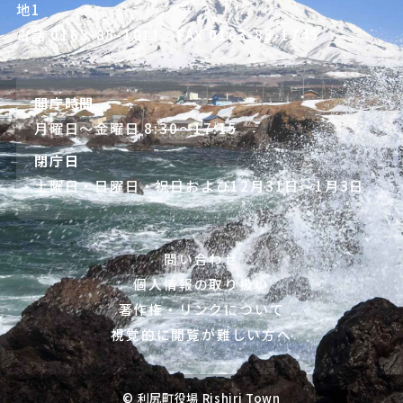
地1
電話
0163-85-1011
／FAX 0163-85-1745
開庁時間
月曜日～金曜日 8:30～17:15
閉庁日
土曜日・日曜日・祝日および12月31日～1月3日
問い合わせ
個人情報の取り扱い
著作権・リンクについて
視覚的に閲覧が難しい方へ
© 利尻町役場 Rishiri Town