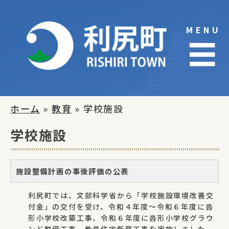
Skip
to
MENU
content
☰
ホーム
»
教育
» 学校施設
学校施設
施設整備計画の事後評価の公表
利尻町では、文部科学省から「学校施設環境改善交
付金」の交付を受け、令和４年度～令和６年度に沓
形小学校改築工事、令和６年度に沓形小学校グラウ
ンド整備工事、教員住宅新築工事を実施しました。