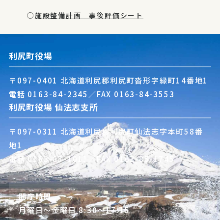
○
施設整備計画 事後評価シート
利尻町役場
〒097-0401 北海道利尻郡利尻町沓形字緑町14番地1
電話
0163-84-2345
／FAX 0163-84-3553
利尻町役場 仙法志支所
〒097-0311 北海道利尻郡利尻町仙法志字本町58番
地1
電話
0163-85-1011
／FAX 0163-85-1745
開庁時間
月曜日～金曜日 8:30～17:15