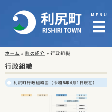
Skip
to
MENU
content
☰
ホーム
»
町の紹介
» 行政組織
行政組織
利尻町行政組織図（令和8年4月1日現在）