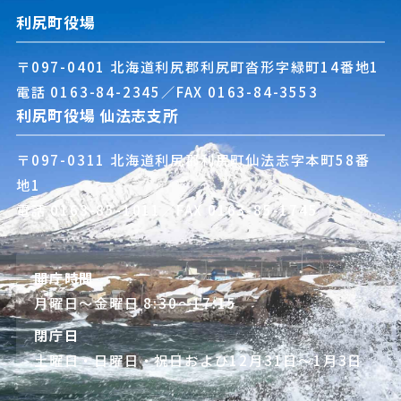
利尻町役場
〒097-0401 北海道利尻郡利尻町沓形字緑町14番地1
電話
0163-84-2345
／FAX 0163-84-3553
利尻町役場 仙法志支所
〒097-0311 北海道利尻郡利尻町仙法志字本町58番
地1
電話
0163-85-1011
／FAX 0163-85-1745
開庁時間
月曜日～金曜日 8:30～17:15
閉庁日
土曜日・日曜日・祝日および12月31日～1月3日