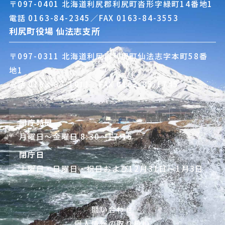
〒097-0401 北海道利尻郡利尻町沓形字緑町14番地1
電話
0163-84-2345
／FAX 0163-84-3553
利尻町役場 仙法志支所
〒097-0311 北海道利尻郡利尻町仙法志字本町58番
地1
電話
0163-85-1011
／FAX 0163-85-1745
開庁時間
月曜日～金曜日 8:30～17:15
閉庁日
土曜日・日曜日・祝日および12月31日～1月3日
問い合わせ
個人情報の取り扱い