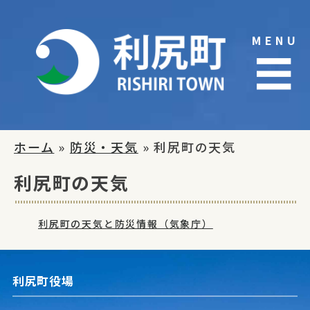
Skip
to
MENU
content
☰
ホーム
»
防災・天気
» 利尻町の天気
利尻町の天気
利尻町の天気と防災情報（気象庁）
利尻町役場