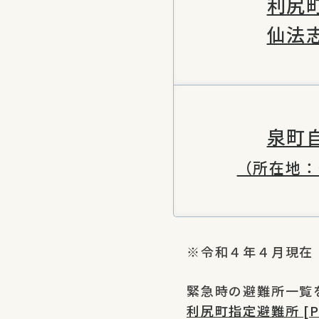
利尻
仙法
泉町
（所在地：
※令和４年４月現在
緊急時の避難所一覧
利尻町指定避難所 [PD