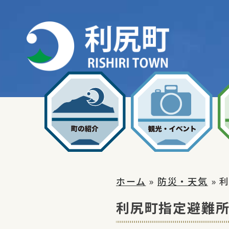
Skip
to
content
ホーム
»
防災・天気
» 
利尻町指定避難