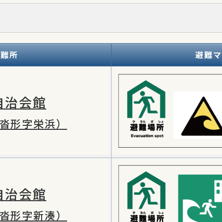
避難所
避難マ
自治会館
沓形字栄浜）
自治会館
沓形字新湊）