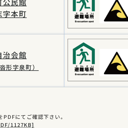
町公民館
志字本町
自治会館
沓形字泉町）
をPDFにてご確認下さい。
F/1127KB]