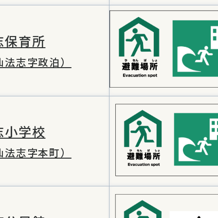
志保育所
仙法志字政泊）
志小学校
仙法志字本町）