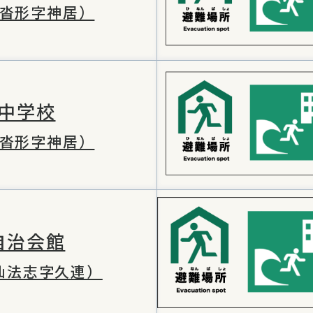
沓形字神居）
中学校
沓形字神居）
自治会館
仙法志字久連）