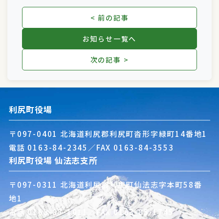
< 前の記事
お知らせ一覧へ
次の記事 >
利尻町役場
〒097-0401 北海道利尻郡利尻町沓形字緑町14番地1
電話
0163-84-2345
／FAX 0163-84-3553
利尻町役場 仙法志支所
〒097-0311 北海道利尻郡利尻町仙法志字本町58番
地1
電話
0163-85-1011
／FAX 0163-85-1745