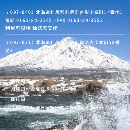
〒097-0401 北海道利尻郡利尻町沓形字緑町14番地1
電話
0163-84-2345
／FAX 0163-84-3553
利尻町役場 仙法志支所
〒097-0311 北海道利尻郡利尻町仙法志字本町58番
地1
電話
0163-85-1011
／FAX 0163-85-1745
開庁時間
月曜日～金曜日 8:30～17:15
閉庁日
土曜日・日曜日・祝日および12月31日～1月3日