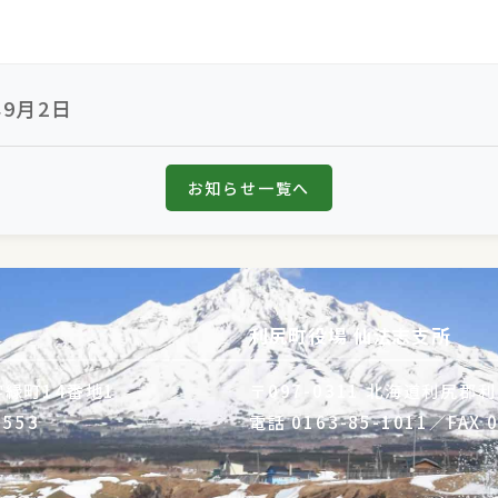
年9月2日
お知らせ一覧へ
利尻町役場 仙法志支所
字緑町14番地1
〒097-0311 北海道利尻
3553
電話
0163-85-1011
／FAX 0