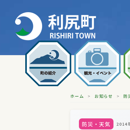
Skip
to
content
ホーム
>
お知らせ
>
防
防災・天気
201