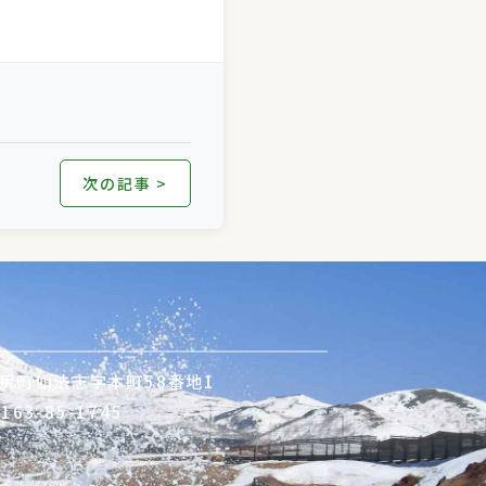
次の記事 >
郡利尻町仙法志字本町58番地1
163-85-1745