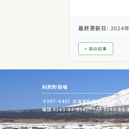
最終更新日:
2024
< 前の記事
利尻町役場
〒097-0401 北海道利尻郡利尻町沓形
電話
0163-84-2345
／FAX 0163-84-