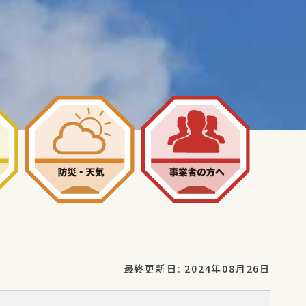
最終更新日: 2024年08月26日