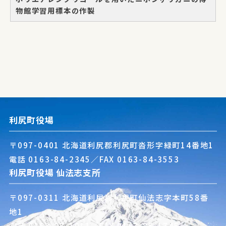
物館学習用標本の作製
利尻町役場
〒097-0401 北海道利尻郡利尻町沓形字緑町14番地1
電話
0163-84-2345
／FAX 0163-84-3553
利尻町役場 仙法志支所
〒097-0311 北海道利尻郡利尻町仙法志字本町58番
地1
電話
0163-85-1011
／FAX 0163-85-1745