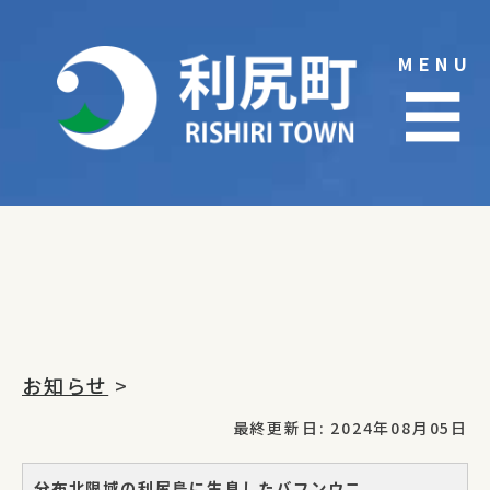
Skip
to
MENU
content
☰
お知らせ
>
最終更新日: 2024年08月05日
分布北限域の利尻島に生息したバフンウニ