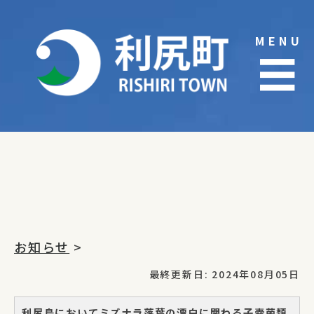
Skip
to
MENU
content
☰
お知らせ
>
最終更新日: 2024年08月05日
利尻島においてミズナラ落葉の漂白に関わる子嚢菌類