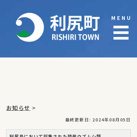
Skip
to
MENU
content
☰
お知らせ
>
最終更新日: 2024年08月05日
利尻島において採集された陸産ウズムシ類