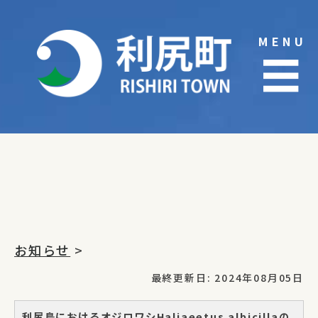
Skip
to
MENU
content
☰
お知らせ
>
最終更新日: 2024年08月05日
利尻島におけるオジロワシHaliaeetus albicillaの