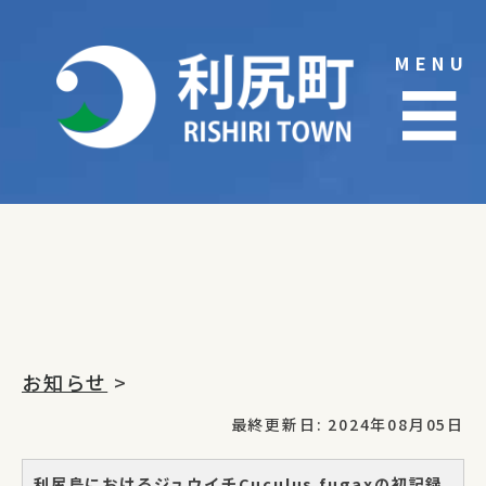
Skip
to
MENU
content
☰
お知らせ
>
最終更新日: 2024年08月05日
利尻島におけるジュウイチCuculus fugaxの初記録