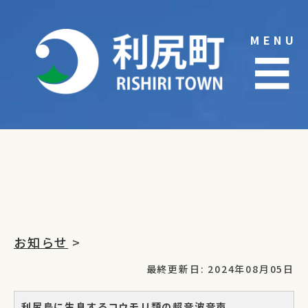
Skip
to
MENU
content
☰
お知らせ
>
最終更新日: 2024年08月05日
利尻島に生息するコウモリ類の超音波音声