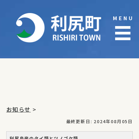
Skip
to
MENU
content
☰
お知らせ
>
最終更新日: 2024年08月05日
利尻島産のタイ類とツノゴケ類