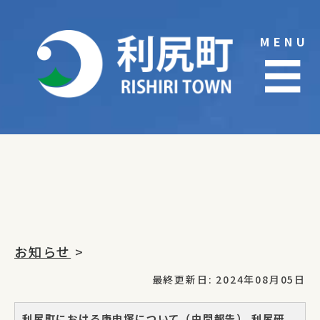
Skip
to
MENU
content
☰
お知らせ
>
最終更新日: 2024年08月05日
利尻町における庚申塚について（中間報告） 利尻研