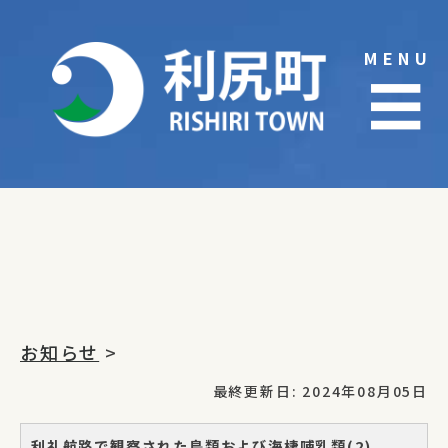
Skip
to
MENU
content
☰
お知らせ
>
最終更新日: 2024年08月05日
利礼航路で観察された鳥類および海棲哺乳類(2)