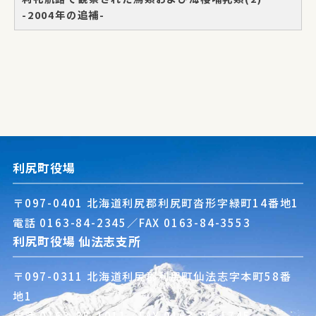
-2004年の追補-
利尻町役場
〒097-0401 北海道利尻郡利尻町沓形字緑町14番地1
電話
0163-84-2345
／FAX 0163-84-3553
利尻町役場 仙法志支所
〒097-0311 北海道利尻郡利尻町仙法志字本町58番
地1
電話
0163-85-1011
／FAX 0163-85-1745