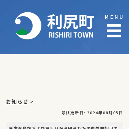
Skip
to
MENU
content
☰
お知らせ
>
最終更新日: 2024年08月05日
日本産鳥類および翼手目から得られた吸血性双翅目の