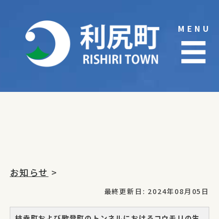
Skip
to
MENU
content
☰
お知らせ
>
最終更新日: 2024年08月05日
枝幸町および歌登町のトンネルにおけるコウモリの生