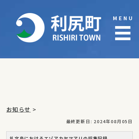
Skip
to
MENU
content
☰
お知らせ
>
最終更新日: 2024年08月05日
礼文島におけるエゾアカヤマアリの採集記録