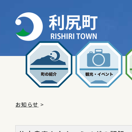
Skip
to
content
お知らせ
>