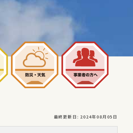
最終更新日: 2024年08月05日