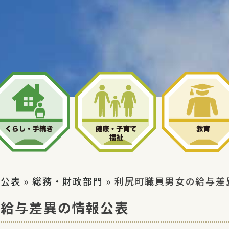
種公表
»
総務・財政部門
» 利尻町職員男女の給与差
の給与差異の情報公表