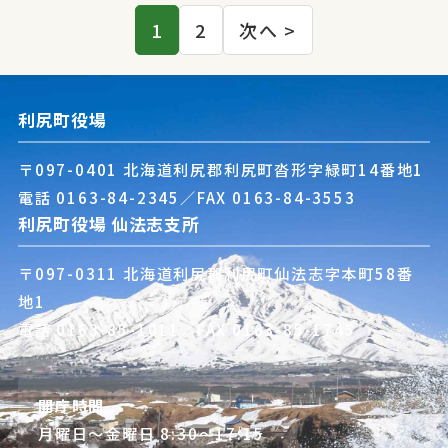
投
1
2
次へ >
稿
ナ
利尻町役場
ビ
〒097-0401 北海道利尻郡利尻町沓形字緑町14番地1
電話
0163-84-2345
／FAX 0163-84-3553
ゲ
利尻町役場 仙法志支所
ー
〒097-0311 北海道利尻郡利尻町仙法志字本町58番
地1
シ
電話
0163-85-1011
／FAX 0163-85-1745
ョ
ン
開庁時間
月曜日～金曜日 8:30～17:15