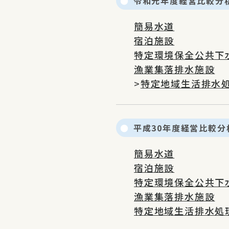
令和元年度経営比較分析
簡易水道
宿泊施設
特定環境保全公共下
漁業集落排水施設
>
特定地域生活排水
平成30年度経営比較分析
簡易水道
宿泊施設
特定環境保全公共下
漁業集落排水施設
特定地域生活排水処