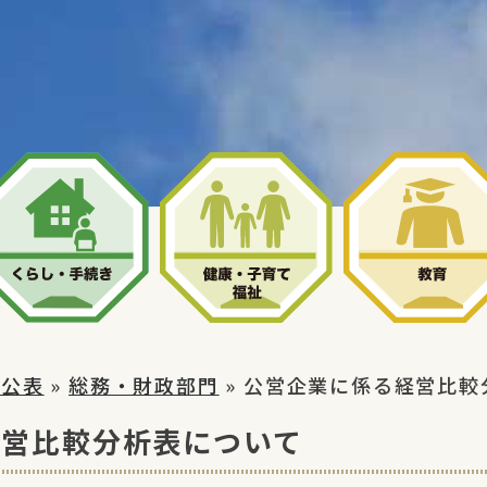
種公表
»
総務・財政部門
» 公営企業に係る経営比較
経営比較分析表について