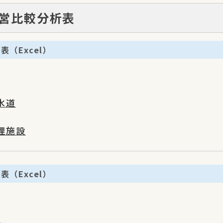
営比較分析表
（Excel）
水道
理施設
（Excel）